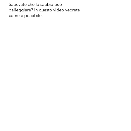
Sapevate che la sabbia può
galleggiare? In questo video vedrete
come è possibile.
Rebotec vs. Fuoco: Qual è la tua
scommessa?
Pronto a vedere Rebotec sfidare il
fuoco? Fai le tue scommesse!