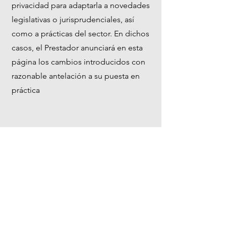
privacidad para adaptarla a novedades
legislativas o jurisprudenciales, así
como a prácticas del sector. En dichos
casos, el Prestador anunciará en esta
página los cambios introducidos con
razonable antelación a su puesta en
práctica
POLÍTICA DE COOKIES
1. Información sobre cookies
Debido al compromiso de ofrecer un
servicio moderno y eficiente, el sitio
web de Building Tech Solutions utiliza