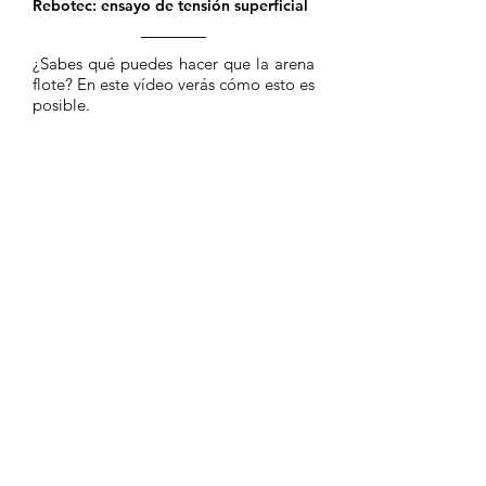
Rebotec: ensayo de tensión superficial
¿Sabes qué puedes hacer que la arena
flote? En este vídeo verás cómo esto es
posible.
Rebotec vs. Fuego: ¿Cuál es tu
apuesta?
¿Listo para ver a Rebotec enfrentarse
al fuego? ¡Haz tus apuestas!